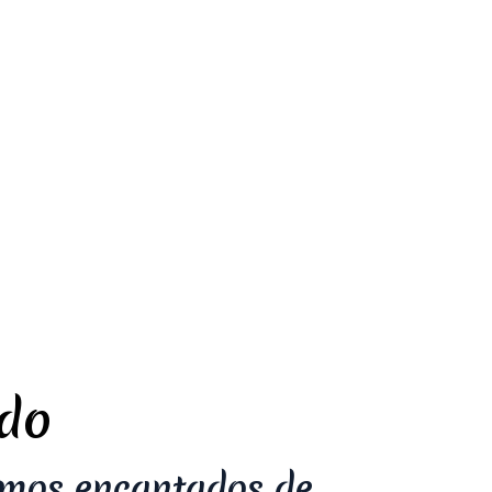
ado
emos encantados de