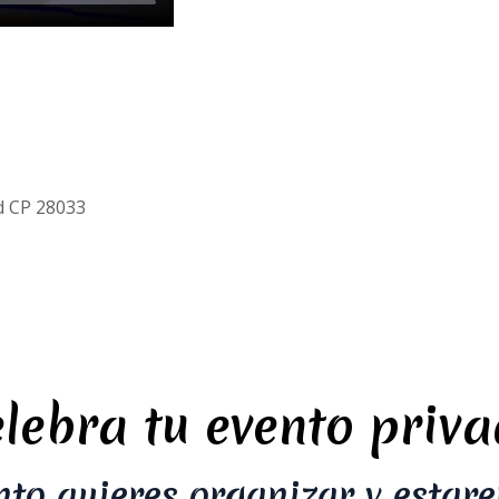
d CP 28033
lebra tu evento priv
nto quieres organizar y estar